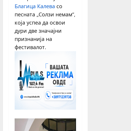
Благица Калева
со
песната „Солзи немам“,
која успеа да освои
дури две значајни
признанија на
фестивалот.