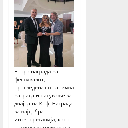
Втора награда на
фестивалот,
проследена со парична
награда и патување за
двајца на Крф. Награда
за најдобра
интерпретација, како
потврда за одличната