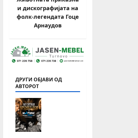
и дискографијата на
фолк-легендата Гоце
Арнаудов
ДРУГИ ОБЈАВИ ОД
АВТОРОТ
Музички
Времепло
в: Тома
Здравков
иќ (Втор
дел) –