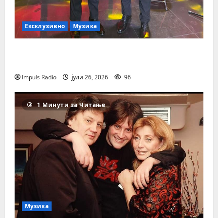
Ексклузивно
Музика
Млад уметник, голем талент и горд
чувар на македонската традиција
Impuls Radio
јули 26, 2026
96
1 Минути за Читање
Музика