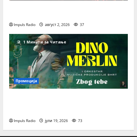
Легендата што ја обележа
македонската музика и телевизија
Impuls Radio
август 2, 2026
37
1 Минути за Читање
Промоција
Дино Мерлин повторно допира до
срцата со новата емотивна балада „Због
Тебе“!
Impuls Radio
јули 19, 2026
73