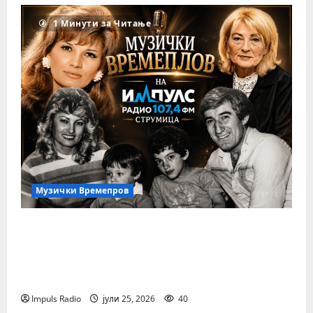
1 Минути за Читање
Музички Времепров
Музички Времеплов: Тома Здравковиќ
(Втор дел) – Жените кои оставија
неизбришлива трага во неговиот живот
и музика
Impuls Radio
јули 25, 2026
40