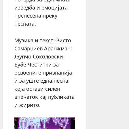
изведба и емоцијата
пренесена преку
песната.
Музика и текст: Ристо
Самарџиев Аранжман:
Љупчо Соколовски –
Бубе Честитки за
освоените признанија
и за уште една песна
која остави силен
впечаток кај публиката
и жирито.