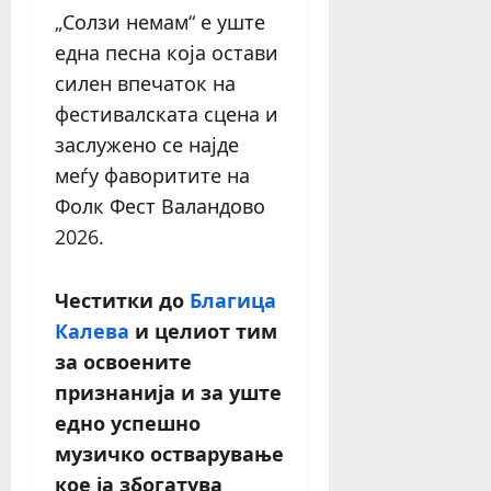
„Солзи немам“ е уште
една песна која остави
силен впечаток на
фестивалската сцена и
заслужено се најде
меѓу фаворитите на
Фолк Фест Валандово
2026.
Честитки до
Благица
Калева
и целиот тим
за освоените
признанија и за уште
едно успешно
музичко остварување
кое ја збогатува