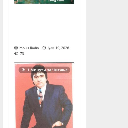
Дино Мерлин
повторно допира до
срцата со новата
емотивна балада
„Због Тебе“!
Impuls Radio
јули 19, 2026
73
1 Минути за Читање