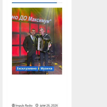
Тебе“!
јули 19,
2026
73
Ексклузивно
Музика
Млад уметник, голем
талент и горд чувар
на македонската
традиција
Impuls Radio
јули 26, 2026