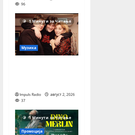
96
1 Минути за Читање
Музика
Легендата што ја
обележа
македонската
музика и телевизија
Impuls Radio
август 2, 2026
37
1 Минути за Читање
Промоција