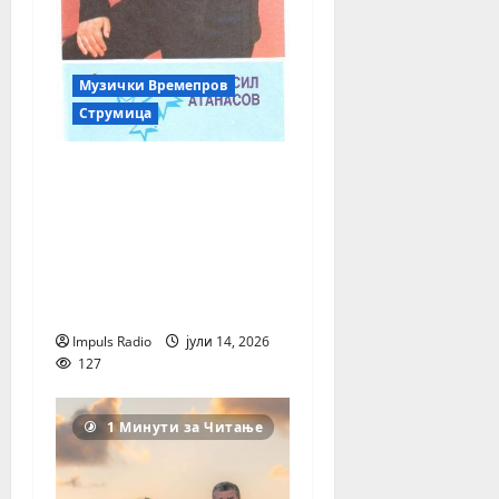
Музички Времепров
Струмица
Незаборавниот глас
од Струмица што
остави траен белег
во македонската
фолк музика – Васил
Атанасов
Impuls Radio
јули 14, 2026
127
1 Минути за Читање