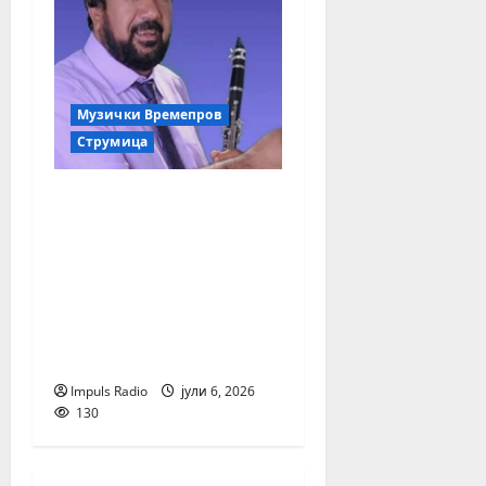
Музички Времепров
Струмица
Музички Времеплов:
Агушеви –
легендарниот
струмички оркестар
што Гоце Арнаудов го
однесе пред светот, а
Џамбо го освои!
Impuls Radio
јули 6, 2026
130