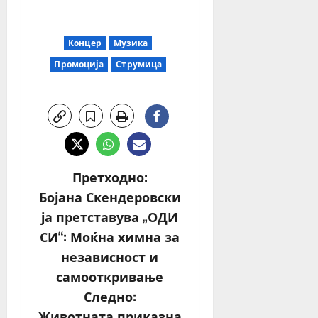
Концер
Музика
Промоција
Струмица
Претходно:
Бојана Скендеровски
ја претставува „ОДИ
СИ“: Моќна химна за
независност и
самооткривање
Следно:
Животната приказна