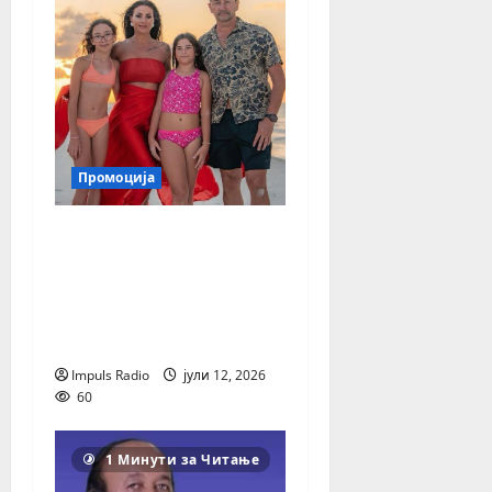
Промоција
Премиерно: Сузана
Гавазова, Ервин
Аметовски и Јужни
Ритам со новата
песна „Завидливи“
Impuls Radio
јули 12, 2026
60
1 Минути за Читање