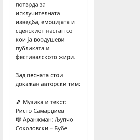
потврда за
исклучителната
изведба, емоцијата и
сценскиот настап со
кои ја воодушеви
публиката и
фестивалското жири.
Зад песната стои
докажан авторски тим:
🎵 Музика и текст:
Ристо Самарџиев
🎼 Аранжман: Љупчо
Соколовски – Бубе