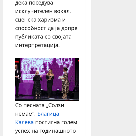
дека поседува
исклучителен вокал,
сценска харизма и
способност да ја допре
публиката со својата
интерпретација.
Со песната „Солзи
немам“,
Благица
Калева
постигна голем
успех на годинашното