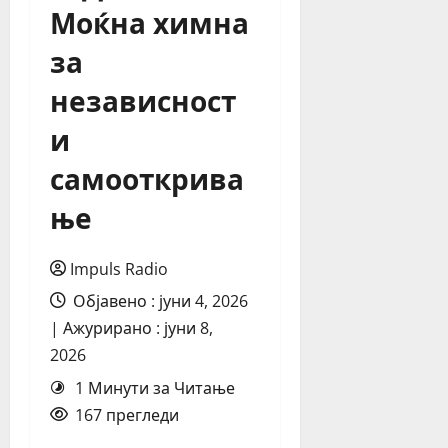
Моќна химна
за
независност
и
самооткрива
ње
Impuls Radio
Објавено : јуни 4, 2026
| Ажурирано : јуни 8,
2026
1 Минути за Читање
167 прегледи