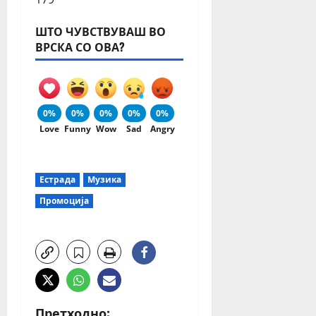
ШТО ЧУВСТВУВАШ ВО
ВРСКА СО ОВА?
0%
0%
0%
0%
0%
Love
Funny
Wow
Sad
Angry
Естрада
Музика
Промоција
Претходно: