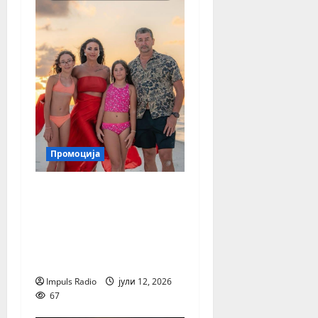
Промоција
Премиерно: Сузана
Гавазова, Ервин
Аметовски и Јужни
Ритам со новата
песна „Завидливи“
Impuls Radio
јули 12, 2026
67