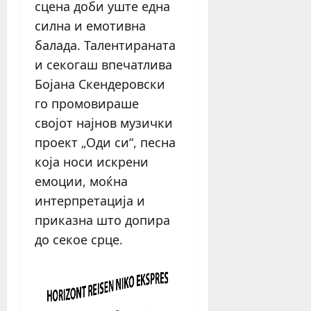
сцена доби уште една
силна и емотивна
балада. Талентираната
и секогаш впечатлива
Бојана Скендеровски
го промовираше
својот најнов музички
проект „Оди си“, песна
која носи искрени
емоции, моќна
интерпретација и
приказна што допира
до секое срце.