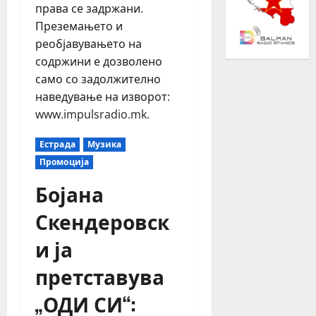
права се задржани.
Преземањето и
реобјавувањето на
содржини е дозволено
само со задолжително
наведување на изворот:
www.impulsradio.mk.
Естрада
Музика
Промоција
Бојана
Скендеровск
и ја
претставува
„ОДИ СИ“: