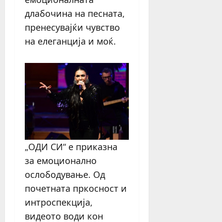
длабочина на песната,
пренесувајќи чувство
на елеганција и моќ.
„ОДИ СИ“ е приказна
за емоционално
ослободување. Од
почетната пркосност и
интроспекција,
видеото води кон