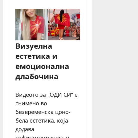
Визуелна
естетика и
емоционална
длабочина
Видеото за „ОДИ СИ“ е
снимено во
безвременска црно-
бела естетика, која
додава
софистицираност и