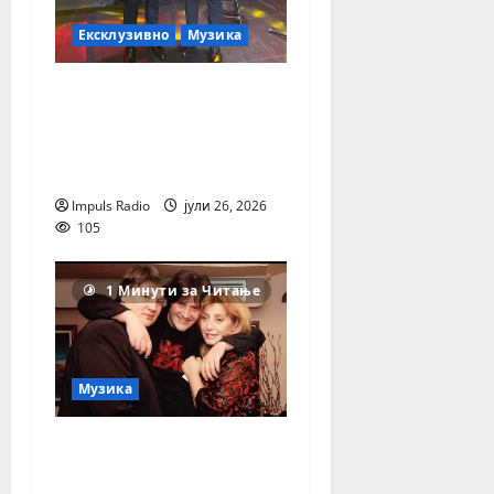
Ексклузивно
Музика
Млад уметник, голем
талент и горд чувар
на македонската
традиција
Impuls Radio
јули 26, 2026
105
1 Минути за Читање
Музика
Легендата што ја
обележа