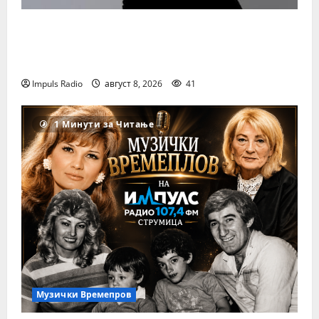
Приказната за девојката што на 8
години почна да пее, а на 20-тите веќе
ги освојуваше светските сцени
Impuls Radio
август 8, 2026
41
1 Минути за Читање
Музички Времепров