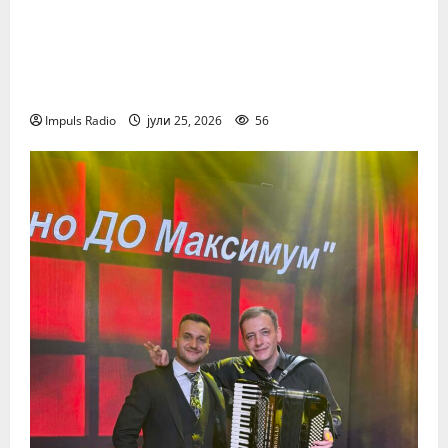
Музички Времеплов: Тома Здравковиќ
(Втор дел) – Жените кои оставија
неизбришлива трага во неговиот живот
и музика
Impuls Radio
јули 25, 2026
56