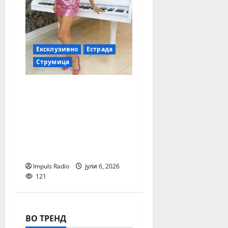
Ексклузивно
Естрада
Струмица
Стојне Николова –
Една од
најуспешните Млади
Mакедонски поп-фолк
пејачки од поновата
генерација
Impuls Radio
јули 6, 2026
121
ВО ТРЕНД