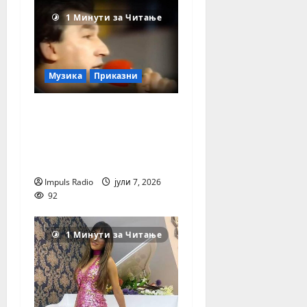
1 Минути за Читање
Музика
Приказни
Перо Христов –
Повеќе од 55 години
во служба на
македонската песна
Impuls Radio
јули 7, 2026
92
1 Минути за Читање