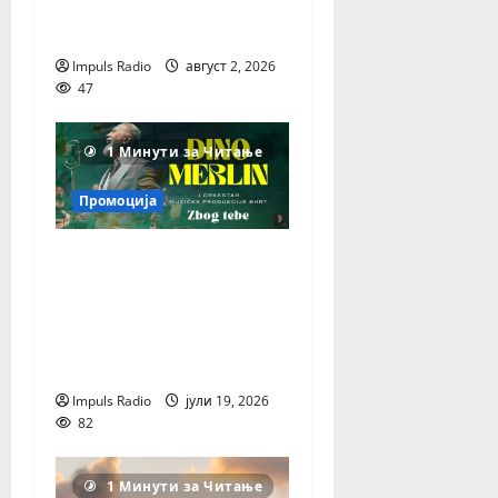
македонската
музика и телевизија
Impuls Radio
август 2, 2026
47
1 Минути за Читање
Промоција
Дино Мерлин
повторно допира до
срцата со новата
емотивна балада
„Због Тебе“!
Impuls Radio
јули 19, 2026
82
1 Минути за Читање