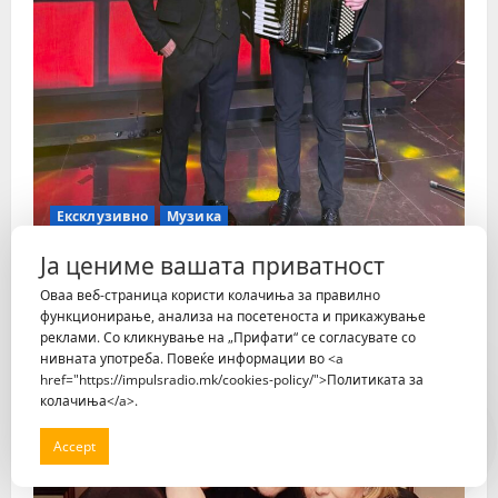
Ексклузивно
Музика
Ја цениме вашата приватност
Млад уметник, голем талент и горд
Оваа веб-страница користи колачиња за правилно
чувар на македонската традиција
функционирање, анализа на посетеноста и прикажување
Impuls Radio
јули 26, 2026
105
реклами. Со кликнување на „Прифати“ се согласувате со
нивната употреба. Повеќе информации во <a
href="https://impulsradio.mk/cookies-policy/">Политиката за
1 Минути за Читање
колачиња</a>.
SmS VIber
Accept