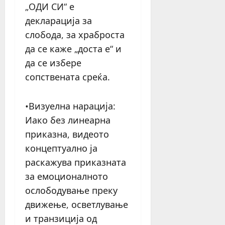
„ОДИ СИ“ е
декларација за
слобода, за храброста
да се каже „доста е“ и
да се избере
сопствената среќа.
•Визуелна нарација:
Иако без линеарна
приказна, видеото
концептуално ја
раскажува приказната
за емоционалното
ослободување преку
движење, осветлување
и транзиција од