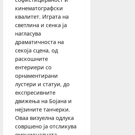
кинематографски
квалитет. Играта на
светлина и сенка ја
нагласува
драматичноста на
секоја сцена, од
раскошните
ентериери со
орнаментирани
лустери и статуи, до
експресивните
движења на Бојана и
нејзините танчерки.
Оваа визуелна одлука
совршено ја отсликува
емоционалната